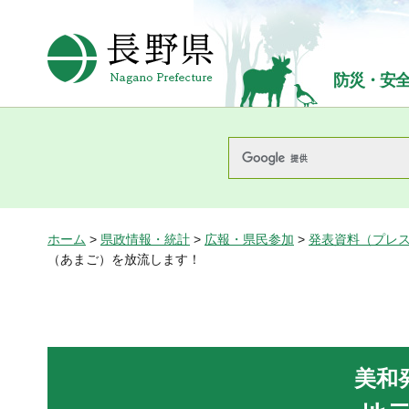
長野県Nagano Prefecture
防災・安
ホーム
>
県政情報・統計
>
広報・県民参加
>
発表資料（プレ
（あまご）を放流します！
美和