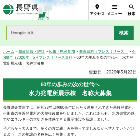
長野県Nagano Prefecture
アクセス
メニュー
検索
ホーム
>
県政情報・統計
>
広報・県民参加
>
発表資料（プレスリリース）
>
令
和8年（2026年）5月プレスリリース資料
> 60年の歩みを次の世代へ 水力発
電所展示棟 名称大募集
更新日：2026年5月22日
60年の歩みの次の世代へ
水力発電所展示棟 名称大募集
長野県企業局では、昭和33年以来60余年にわたり運用されてきた基幹発電所、
伊那市の春近発電所の大規模改修を行いました。これにあわせ、水力発電の魅
力やエネルギーの大切さを体感できる展示施設を新設しました。
子どもから大人まで、多くの方に親しみを持って楽しみながら学んでいただけ
るよう、この施設の名称を広く募集します。