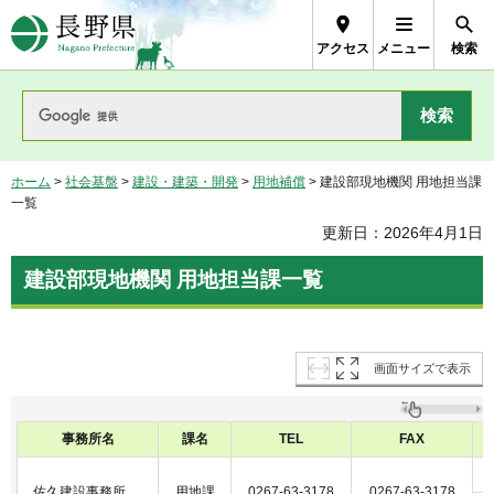
長野県Nagano Prefecture
アクセス
メニュー
検索
ホーム
>
社会基盤
>
建設・建築・開発
>
用地補償
> 建設部現地機関 用地担当課
一覧
更新日：2026年4月1日
建設部現地機関 用地担当課一覧
画面サイズで表示
事務所名
課名
TEL
FAX
佐久建設事務所
用地課
0267-63-3178
0267-63-3178