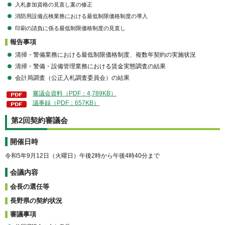
入札参加資格の見直し案の修正
消防用設備点検業務における最低制限価格制度の導入
印刷の請負に係る最低制限価格制度の見直し
報告事項
清掃・警備業務における最低制限価格制度、複数年契約の実施状況
清掃・警備・設備管理業務における賃金実態調査の結果
会計局調査（公正入札調査委員会）の結果
審議会資料（PDF：4,789KB）
議事録（PDF：657KB）
第2回契約審議会
開催日時
令和5年9月12日（火曜日）午後2時から午後4時40分まで
会議内容
会長の選任等
長野県の契約状況
審議事項