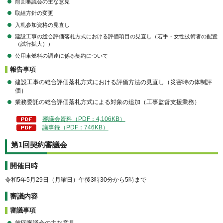
前回審議会の主な意見
取組方針の変更
入札参加資格の見直し
建設工事の総合評価落札方式における評価項目の見直し（若手・女性技術者の配置
（試行拡大））
公用車燃料の調達に係る契約について
報告事項
建設工事の総合評価落札方式における評価方法の見直し（災害時の体制評
価）
業務委託の総合評価落札方式による対象の追加（工事監督支援業務）
審議会資料（PDF：4,106KB）
議事録（PDF：746KB）
第1回契約審議会
開催日時
令和5年5月29日（月曜日）午後3時30分から5時まで
審議内容
審議事項