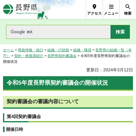
長野県Nagano Prefecture
アクセス
メニュー
検索
ホーム
>
県政情報・統計
>
組織・行財政
>
組織・職員
>
長野県の組織一覧（本
庁）
>
契約・検査課紹介
>
長野県契約審議会
> 令和5年度長野県契約審議会の
開催状況
更新日：2024年3月12日
令和5年度長野県契約審議会の開催状況
契約審議会の審議内容について
第4回契約審議会
開催日時