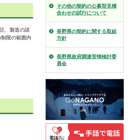
その他の契約の公募型見積
合わせの試行について
委託、製造の請
長野県の契約に関する取組
の制限の範囲内
方針
長野県政府調達苦情検討委
員会