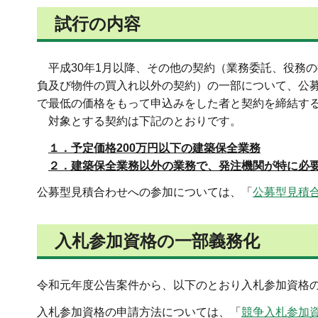
試行の内容
平成
30年1月以降、その他の契約（業務委託、役務
負及び物件の買入れ以外の契約）の一部について、公
で最低の価格をもって申込みをした者と契約を締結す
対象
とする契約は下記のとおりです。
１．予定価格200万円以下の建築保全業務
２．建築保全業務以外の業務で、発注機関が特に必要
公募型見積合わせへの参加については、「
公募型見積
入札参加資格の一部義務化
令和元年度公告案件から、以下のとおり入札参加資格
入札参加資格の申請方法については、「
競争入札参加