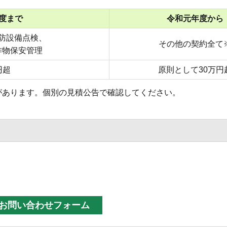
年度まで
令和元年度から
防設備点検、
その他の契約全て
作物保安管理
円超
原則として30万円
があります。個別の見積公告で確認してください。