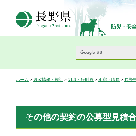
長野県Nagano Prefecture
防災・安
ホーム
>
県政情報・統計
>
組織・行財政
>
組織・職員
>
長野
その他の契約の公募型見積