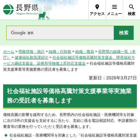
長野県Nagano Prefecture
アクセス
メニュー
検索
ホーム
>
県政情報・統計
>
組織・行財政
>
組織・職員
>
長野県の組織一覧（本
庁）
>
健康福祉政策課紹介
>
社会福祉施設等価格高騰対策支援金、障害福祉サ
ービス継続支援金、診療所等物価上昇対応支援金
> 社会福祉施設等価格高騰対
策支援事業等実施業務の受託者を募集します
更新日：2026年3月27日
社会福祉施設等価格高騰対策支援事業等実施業
務の受託者を募集します
価格高騰の影響を緩和するため、長野県内の社会福祉施設・医療機関等を対象
に次の3件の支援金を支給するに当たり、支給に係る電話相談対応、申請書類の
審査等の業務を行っていただく受託者を募集します。
社会福祉施設・医療機関等を対象とした「社会福祉施設等価格高騰対策支援