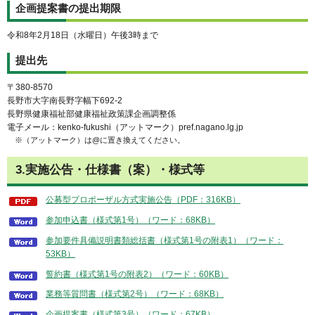
企画提案書の提出期限
令和8年2月18日（水曜日）午後3時まで
提出先
〒380-8570
長野市大字南長野字幅下692-2
長野県健康福祉部健康福祉政策課企画調整係
電子メール：kenko-fukushi（アットマーク）pref.nagano.lg.jp
※（アットマーク）は@に置き換えてください。
3.実施公告・仕様書（案）・様式等
公募型プロポーザル方式実施公告（PDF：316KB）
参加申込書（様式第1号）（ワード：68KB）
参加要件具備説明書類総括書（様式第1号の附表1）（ワード：
53KB）
誓約書（様式第1号の附表2）（ワード：60KB）
業務等質問書（様式第2号）（ワード：68KB）
企画提案書（様式第3号）（ワード：67KB）