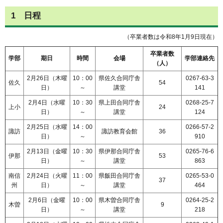
1 日程
（卒業者数は令和8年1月9日現在）
卒業者数
学部
期日
時間
会場
学部連絡先
（人）
2月26日（木曜
10：00
県佐久合同庁舎
0267-63-3
佐久
54
日）
～
講堂
141
2月4日（水曜
10：30
県上田合同庁舎
0268-25-7
上小
24
日）
～
講堂
124
2月25日（水曜
14：00
0266-57-2
諏訪
諏訪教育会館
36
日）
～
910
2月13日（金曜
10：30
県伊那合同庁舎
0265-76-6
伊那
53
日）
～
講堂
863
南信
2月24日（火曜
11：00
県飯田合同庁舎
0265-53-0
37
州
日）
～
講堂
464
2月6日（金曜
10：00
県木曽合同庁舎
0264-25-2
木曽
9
日）
～
講堂
218