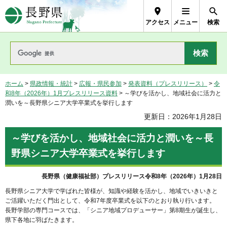
長野県Nagano Prefecture
アクセス
メニュー
検索
ホーム
>
県政情報・統計
>
広報・県民参加
>
発表資料（プレスリリース）
>
令
和8年（2026年）1月プレスリリース資料
> ～学びを活かし、地域社会に活力と
潤いを～長野県シニア大学卒業式を挙行します
更新日：2026年1月28日
～学びを活かし、地域社会に活力と潤いを～長
野県シニア大学卒業式を挙行します
長野県（健康福祉部）プレスリリース令和8年（2026年）1月28日
長野県シニア大学で学ばれた皆様が、知識や経験を活かし、地域でいきいきと
ご活躍いただく門出として、令和7年度卒業式を以下のとおり執り行います。
長野学部の専門コースでは、「シニア地域プロデューサー」第8期生が誕生し、
県下各地に羽ばたきます。