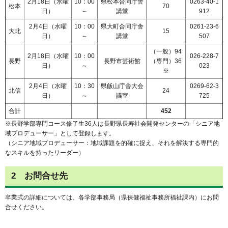
2月18日（水曜
10：00
県松本合同庁舎
0263-40-1
松本
70
日）
～
講堂
912
2月4日（水曜
10：00
県大町合同庁舎
0261-23-6
大北
15
日）
～
講堂
507
（一般）94
2月18日（水曜
10：00
026-228-7
長野
長野市芸術館
（専門）36
日）
～
023
※
2月4日（水曜
10：30
県飯山庁舎大会
0269-62-3
北信
24
日）
～
議室
725
合計
452
※長野学部専門コース修了生36人は長野県長寿社会開発センターの「シニア地
域プロデューサー」として登録します。
（シニア地域プロデューサー：地域課題を的確に捉え、それを解決する専門的
なスキルを持ったリーダー）
2 お問合せ先
卒業式の詳細については、各学部事務局（県保健福祉事務所福祉課内）にお問
合せください。