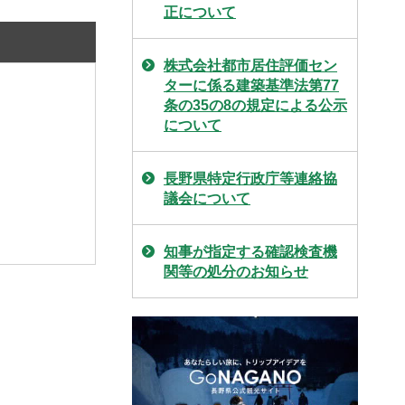
正について
株式会社都市居住評価セン
ターに係る建築基準法第77
条の35の8の規定による公示
について
長野県特定行政庁等連絡協
議会について
知事が指定する確認検査機
関等の処分のお知らせ