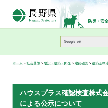
長野県Nagano Prefecture
防災・安
ホーム
>
社会基盤
>
建設・建築・開発
>
建築確認
>
建築基準
ハウスプラス確認検査株式会
による公示について