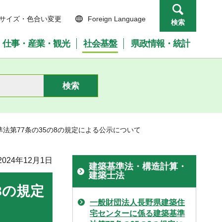
サイズ・色合い変更
Foreign Language
検索
仕事・産業・観光
社会基盤
県政情報・統計
法第77条の35の8の規定による公示について
024年12月1日
建築基準法・構造計算・
建築士法
8の規定
一般財団法人長野県建築住
宅センターに係る建築基準