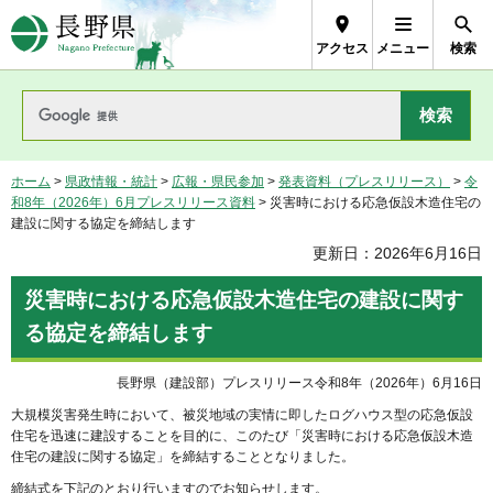
長野県Nagano Prefecture
アクセス
メニュー
検索
ホーム
>
県政情報・統計
>
広報・県民参加
>
発表資料（プレスリリース）
>
令
和8年（2026年）6月プレスリリース資料
> 災害時における応急仮設木造住宅の
建設に関する協定を締結します
更新日：2026年6月16日
災害時における応急仮設木造住宅の建設に関す
る協定を締結します
長野県（建設部）プレスリリース令和8年（2026年）6月16日
大規模災害発生時において、被災地域の実情に即したログハウス型の応急仮設
住宅を迅速に建設することを目的に、このたび「災害時における応急仮設木造
住宅の建設に関する協定」を締結することとなりました。
締結式を下記のとおり行いますのでお知らせします。