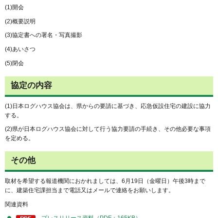
(1)開会
(2)概要説明
(3)協定書への署名・写真撮影
(4)あいさつ
(5)閉会
協定の内容
(1)日本ログハウス協会は、県からの要請に基づき、応急仮設住宅の建設に協力
する。
(2)県が日本ログハウス協会に対して行う協力要請の手続き、その他必要な事項
を定める。
その他
取材を希望する報道機関におかれましては、6月19日（金曜日）午後3時まで
に、建築住宅課担当まで電話又はメールで連絡をお願いします。
関連資料
プレスリリース資料（PDF：165KB）