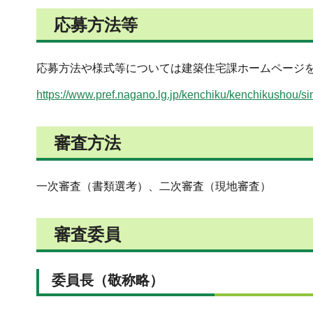
応募方法等
応募方法や様式等については建築住宅課ホームページ
https://www.pref.nagano.lg.jp/kenchiku/kenchikushou/s
審査方法
一次審査（書類選考）、二次審査（現地審査）
審査委員
委員長（敬称略）