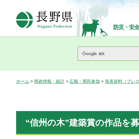
長野県Nagano Prefecture
防災・安
ホーム
>
県政情報・統計
>
広報・県民参加
>
発表資料（プレ
“信州の木”建築賞の作品を