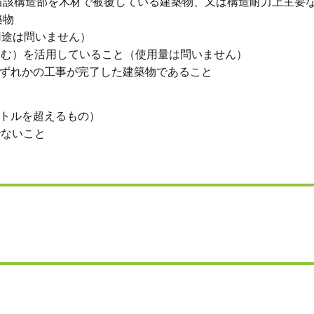
当該構造部を木材で被覆している建築物、又は構造耐力上主要
築物
用途は問いません）
等を含む）を活用していること（使用量は問いません）
次のいずれかの工事が完了した建築物であること
ートルを超えるもの）
でないこと