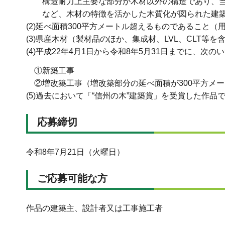
構造耐力上主要な部分が木材以外の構造であり、
など、木材の特徴を活かした木質化が図られた建
(2)延べ面積300平方メートル超えるものであること（
(3)県産木材（製材品のほか、集成材、LVL、CLT
(4)平成22年4月1日から令和8年5月31日までに、
①新築工事
②増改築工事（増改築部分の延べ面積が300平方メ
(5)過去において「“信州の木”建築賞」を受賞した作品
応募締切
令和8年7月21日（火曜日）
ご応募可能な方
作品の建築主、設計者又は工事施工者