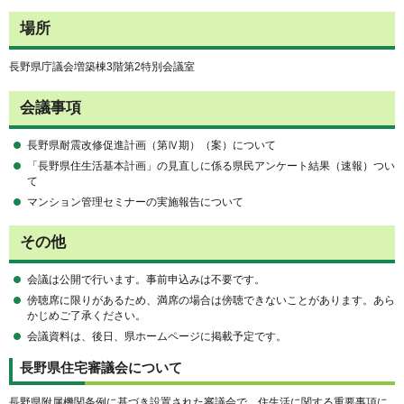
場所
長野県庁議会増築棟3階第2特別会議室
会議事項
長野県耐震改修促進計画（第Ⅳ期）（案）について
「長野県住生活基本計画」の見直しに係る県民アンケート結果（速報）つい
て
マンション管理セミナーの実施報告について
その他
会議は公開で行います。事前申込みは不要です。
傍聴席に限りがあるため、満席の場合は傍聴できないことがあります。あら
かじめご了承ください。
会議資料は、後日、県ホームページに掲載予定です。
長野県住宅審議会について
長野県附属機関条例に基づき設置された審議会で、住生活に関する重要事項に