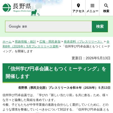
長野県Nagano Prefecture
アクセス
メニュー
検索
ホーム
>
県政情報・統計
>
広報・県民参加
>
発表資料（プレスリリース）
>
令
和8年（2026年）5月プレスリリース資料
> 「信州学び円卓会議ともつくミーテ
ィング」を開催します
更新日：2026年5月13日
「信州学び円卓会議ともつくミーティング」を
開催します
長野県（県民文化部）プレスリリース令和８年（2026年）５月13日
信州学び円卓会議では、「学びの『新しい当たり前』を共に創る」ため、様々
な方々と協働した取組を進めています。
今般、子どもたちが中学卒業後の進路を自分らしく選択していくために、どの
ような環境を整備していくべきかについて対話する、「信州学び円卓会議 とも