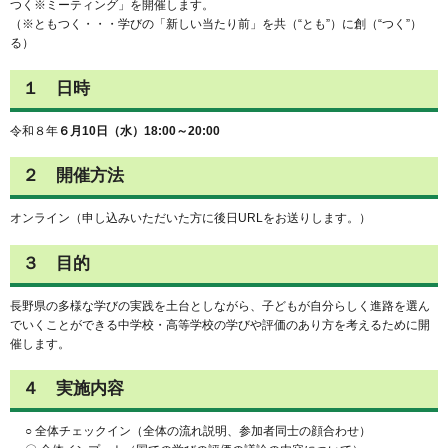
つく※ミーティング」を開催します。
（※ともつく・・・学びの「新しい当たり前」を共（“とも”）に創（“つく”）
る）
１ 日時
令和８年
６月10日（水）18:00～20:00
２ 開催方法
オンライン（申し込みいただいた方に後日URLをお送りします。）
３ 目的
長野県の多様な学びの実践を土台としながら、子どもが自分らしく進路を選ん
でいくことができる中学校・高等学校の学びや評価のあり方を考えるために開
催します。
４ 実施内容
○ 全体チェックイン（全体の流れ説明、参加者同士の顔合わせ）