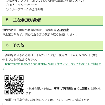
〇 全体インプット（国での学びの評価の議論の内容について）
〇 個人・グループワーク
〇 グループワークの全体共有
５ 主な参加対象者
県内の教員、地域の教育関係者、保護者 等
20名程度
※上記に限らず、関心のある方の参加を広くお受けします。
6 その他
・参加を希望される方は、下記のURL又は二次元コードから５月27日（水）正
午までにお申込みください。
https://forms.gle/zZYXZe5qxoBK2zxd9（別ウィンドウで外部サイトが開きま
す）
・取材希望の場合は、
事前に下記担当までご連絡
をお願いし
ます。
・信州学び円卓会議の詳細等については、下記URLからご確認くださ
い。