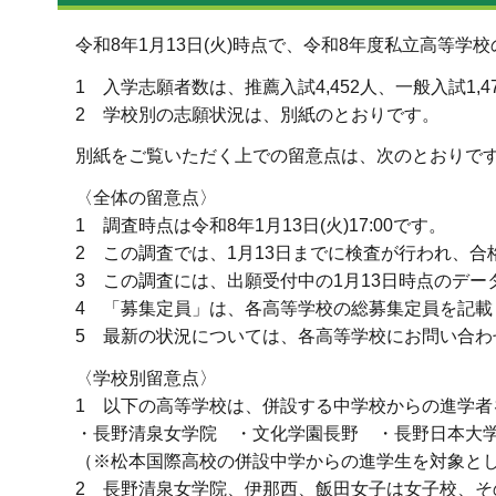
令和8年1月13日(火)時点で、令和8年度私立高等学
1 入学志願者数は、推薦入試4,452人、一般入試1,
2 学校別の志願状況は、別紙のとおりです。
別紙をご覧いただく上での留意点は、次のとおりで
〈全体の留意点〉
1 調査時点は令和8年1月13日(火)17:00です。
2 この調査では、1月13日までに検査が行われ、合
3 この調査には、出願受付中の1月13日時点のデー
4 「募集定員」は、各高等学校の総募集定員を記載
5 最新の状況については、各高等学校にお問い合わ
〈学校別留意点〉
1 以下の高等学校は、併設する中学校からの進学者
・長野清泉女学院 ・文化学園長野 ・長野日本大
（※松本国際高校の併設中学からの進学生を対象とし
2 長野清泉女学院、伊那西、飯田女子は女子校、そ