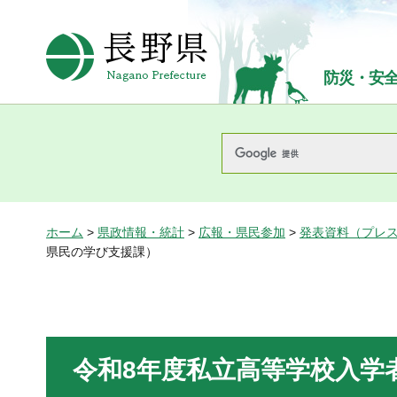
長野県Nagano Prefecture
防災・安
ホーム
>
県政情報・統計
>
広報・県民参加
>
発表資料（プレ
県民の学び支援課）
令和8年度私立高等学校入学