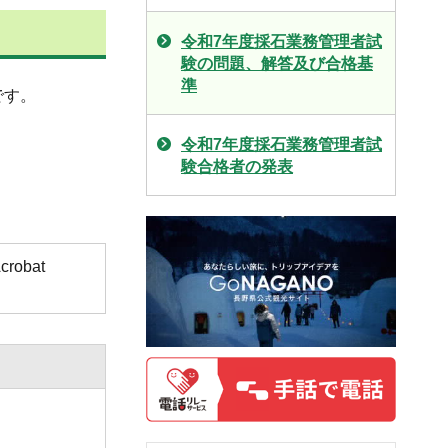
令和7年度採石業務管理者試
験の問題、解答及び合格基
準
です。
令和7年度採石業務管理者試
験合格者の発表
obat