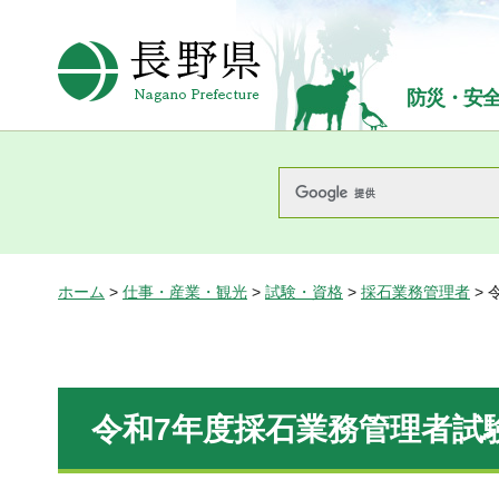
長野県Nagano Prefecture
防災・安
ホーム
>
仕事・産業・観光
>
試験・資格
>
採石業務管理者
>
令和7年度採石業務管理者試