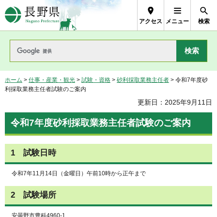
長野県Nagano Prefecture
アクセス
メニュー
検索
ホーム
>
仕事・産業・観光
>
試験・資格
>
砂利採取業務主任者
> 令和7年度砂
利採取業務主任者試験のご案内
更新日：2025年9月11日
令和7年度砂利採取業務主任者試験のご案内
1 試験日時
令和7年11月14日（金曜日）午前10時から正午まで
2 試験場所
安曇野市豊科4960-1