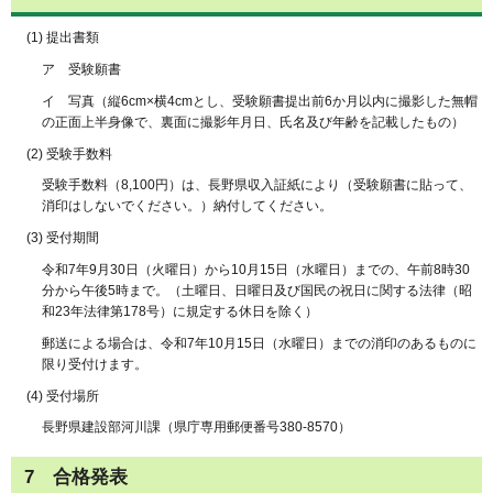
(1) 提出書類
ア 受験願書
イ 写真（縦6cm×横4cmとし、受験願書提出前6か月以内に撮影した無帽
の正面上半身像で、裏面に撮影年月日、氏名及び年齢を記載したもの）
(2) 受験手数料
受験手数料（8,100円）は、長野県収入証紙により（受験願書に貼って、
消印はしないでください。）納付してください。
(3) 受付期間
令和7年9月30日（火曜日）から10月15日（水曜日）までの、午前8時30
分から午後5時まで。（土曜日、日曜日及び国民の祝日に関する法律（昭
和23年法律第178号）に規定する休日を除く）
郵送による場合は、令和7年10月15日（水曜日）までの消印のあるものに
限り受付けます。
(4) 受付場所
長野県建設部河川課（県庁専用郵便番号380-8570）
7 合格発表