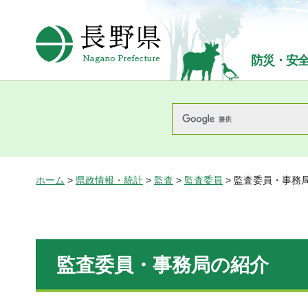
長野県Nagano Prefecture
防災・安
ホーム
>
県政情報・統計
>
監査
>
監査委員
> 監査委員・事務
監査委員・事務局の紹介