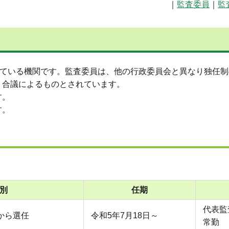
｜
監査委員
｜
監
れている機関です。監査委員は、他の行政委員会と異なり独任
、合議によるものとされています。
す。
す。
別
任期
代表監
から選任
令和5年7月18日～
常勤