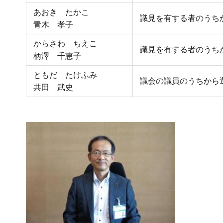
あおき たかこ
識見を有する者のうち
青木 孝子
からさわ ちえこ
識見を有する者のうち
柄澤 千恵子
ともだ たけふみ
議会の議員のうちから
共田 武史