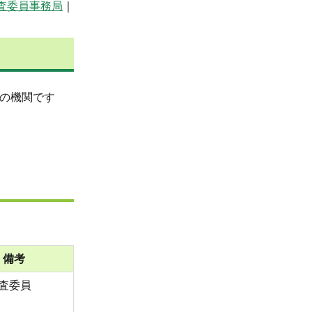
査委員事務局
｜
制の機関です
備考
査委員