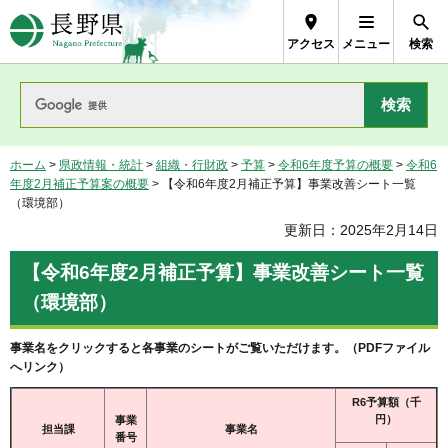
長野県Nagano Prefecture
アクセス
メニュー
検索
ホーム
>
県政情報・統計
>
組織・行財政
>
予算
>
令和6年度予算の概要
>
令和6
年度2月補正予算案の概要
> 【令和6年度2月補正予算】事業改善シート一覧
（環境部）
更新日：2025年2月14日
【令和6年度2月補正予算】事業改善シート一覧
（環境部）
事業名をクリックすると各事業のシートがご覧いただけます。（PDFファイル
へリンク）
R6予算額（千
円）
事業
担当課
事業名
番号