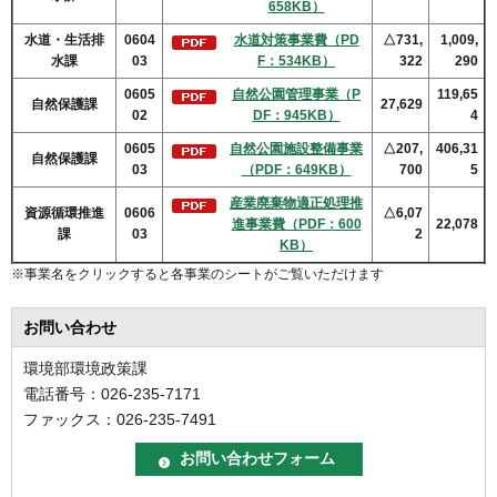
658KB）
水道・生活排
0604
水道対策事業費（PD
△731,
1,009,
水課
03
F：534KB）
322
290
0605
自然公園管理事業（P
119,65
自然保護課
27,629
02
DF：945KB）
4
0605
自然公園施設整備事業
△207,
406,31
自然保護課
03
（PDF：649KB）
700
5
産業廃棄物適正処理推
資源循環推進
0606
△6,07
進事業費（PDF：600
22,078
課
03
2
KB）
※事業名をクリックすると各事業のシートがご覧いただけます
お問い合わせ
環境部環境政策課
電話番号：026-235-7171
ファックス：026-235-7491