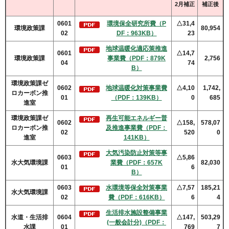
2月補正
補正後
0601
環境保全研究所費（P
△31,4
環境政策課
80,954
02
DF：963KB）
23
地球温暖化適応策推進
0601
△14,7
環境政策課
事業費（PDF：879K
2,756
04
74
B）
環境政策課ゼ
0602
地球温暖化対策事業費
△4,10
1,742,
ロカーボン推
01
（PDF：139KB）
0
685
進室
環境政策課ゼ
再生可能エネルギー普
0602
△158,
578,07
ロカーボン推
及推進事業費（PDF：
02
520
0
進室
141KB）
大気汚染防止対策等事
0603
△5,86
水大気環境課
業費（PDF：657K
82,030
01
6
B）
0603
水環境等保全対策事業
△7,57
185,21
水大気環境課
02
費（PDF：616KB）
6
4
生活排水施設整備事業
水道・生活排
0604
△147,
503,29
(一般会計分)（PDF：
水課
01
769
7