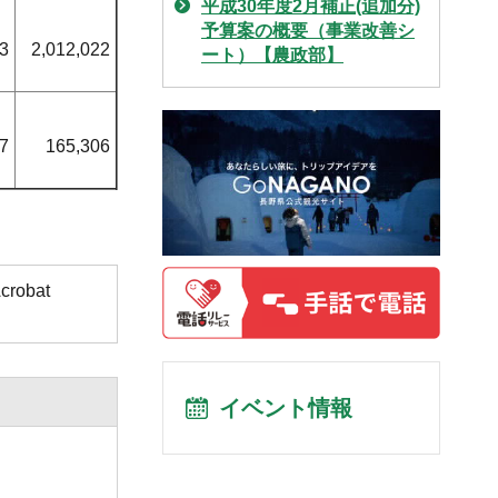
平成30年度2月補正(追加分)
予算案の概要（事業改善シ
3
2,012,022
ート）【農政部】
7
165,306
obat
イベント情報