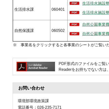
生活排水施設整
生活排水課
060401
生活排水施設整
自然公園事業費（
自然保護課
060502
自然公園事業費
※ 事業名をクリックすると各事業のシートがご覧い
PDF形式のファイルをご覧いただく場
Readerをお持ちでない
お問い合わせ
環境部環境政策課
電話番号：026-235-7171