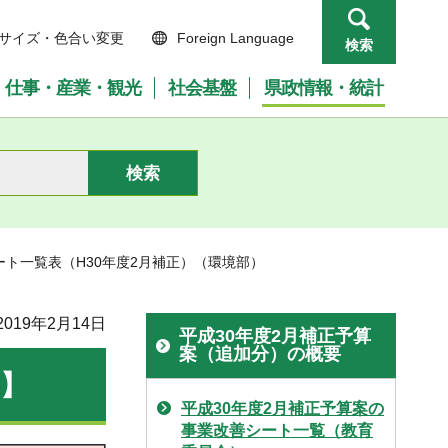
サイズ・色合い変更
Foreign Language
検索
仕事・産業・観光
社会基盤
県政情報・統計
ート一覧表（H30年度2月補正）（環境部）
019年2月14日
平成30年度2月補正予算
案（追加分）の概要
部】
平成30年度2月補正予算案の
事業改善シート一覧（教育