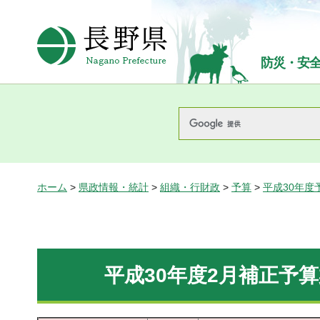
長野県Nagano Prefecture
防災・安
ホーム
>
県政情報・統計
>
組織・行財政
>
予算
>
平成30年度
平成30年度2月補正予