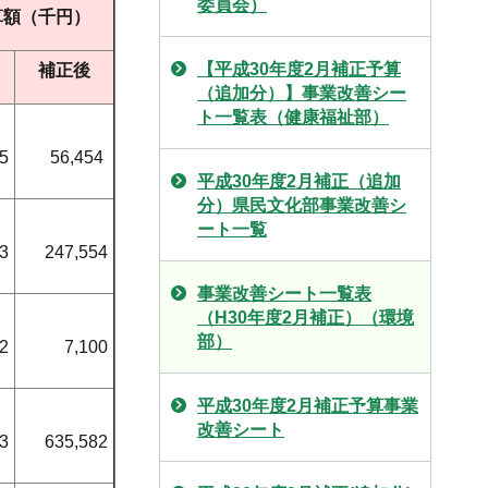
委員会）
算額（千円）
【平成30年度2月補正予算
補正後
（追加分）】事業改善シー
ト一覧表（健康福祉部）
5
56,454
平成30年度2月補正（追加
分）県民文化部事業改善シ
ート一覧
3
247,554
事業改善シート一覧表
（H30年度2月補正）（環境
部）
2
7,100
平成30年度2月補正予算事業
改善シート
3
635,582