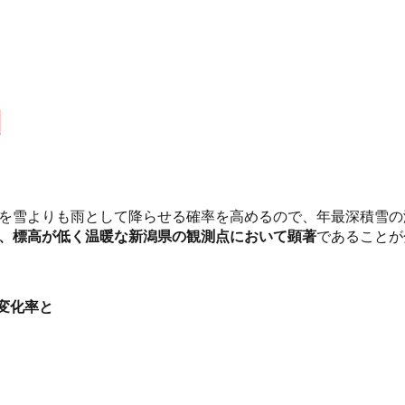
を雪よりも雨として降らせる確率を高めるので、年最深積雪の
、標高が低く温暖な新潟県の観測点において顕著
であることが
年変化率と