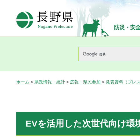
長野県Nagano Prefecture
防災・安
ホーム
>
県政情報・統計
>
広報・県民参加
>
発表資料（プレ
EVを活用した次世代向け環