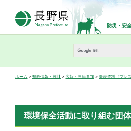
長野県Nagano Prefecture
防災・安
ホーム
>
県政情報・統計
>
広報・県民参加
>
発表資料（プレ
環境保全活動に取り組む団