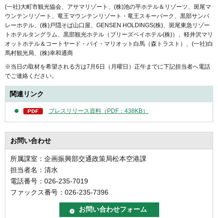
(一社)大町市観光協会、アサマリゾート、(株)池の平ホテル＆リゾーツ、斑尾マ
ウンテンリゾート、竜王マウンテンリゾート・竜王スキーパーク、黒部サンバ
レーホテル、(株)戸隠そば山口屋、GENSEN HOLDINGS(株)、斑尾東急リゾー
トホテルタングラム、黒部観光ホテル（ブリーズベイホテル(株)）、軽井沢マリ
オットホテル＆コートヤード・バイ・マリオット白馬（森トラスト）、(一社)白
馬村観光局、(株)幸和通商
※当日の取材を希望される方は7月6日（月曜日）正午までに下記担当者へ電話
でご連絡ください。
関連リンク
プレスリリース資料（PDF：438KB）
お問い合わせ
所属課室：企画振興部交通政策局松本空港課
担当者名：清水
電話番号：026-235-7019
ファックス番号：026-235-7396