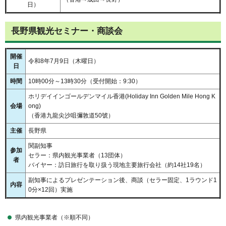
日）
長野県観光セミナー・商談会
開催
令和8年7月9日（木曜日）
日
時間
10時00分～13時30分（受付開始：9:30）
ホリデイインゴールデンマイル香港(Holiday Inn Golden Mile Hong K
会場
ong)
（香港九龍尖沙咀彌敦道50號）
主催
長野県
関副知事
参加
セラー：県内観光事業者（13団体）
者
バイヤー：訪日旅行を取り扱う現地主要旅行会社（約14社19名）
副知事によるプレゼンテーション後、商談（セラー固定、1ラウンド1
内容
0分×12回）実施
県内観光事業者（※順不同）