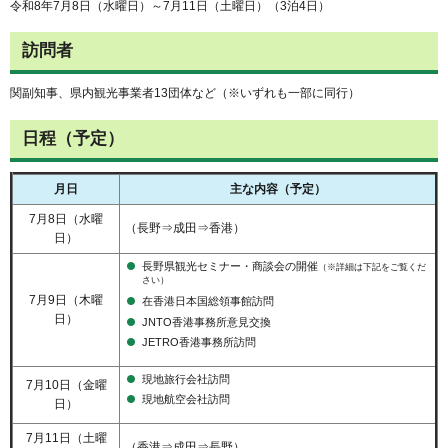
令和8年7月8日（水曜日）～7月11日（土曜日）（3泊4日）
訪問者
関副知事、県内観光事業者13団体など（※いずれも一部に同行）
日程（予定）
月日
主な内容（予定）
7月8日（水曜
（長野⇒成田⇒香港）
日）
長野県観光セミナー・商談会の開催
（※詳細は下記をご覧くだ
さい）
7月9日（木曜
在香港日本国総領事館訪問
日）
JNTO香港事務所意見交換
JETRO香港事務所訪問
現地旅行会社訪問
7月10日（金曜
現地航空会社訪問
日）
7月11日（土曜
（香港⇒成田⇒長野）