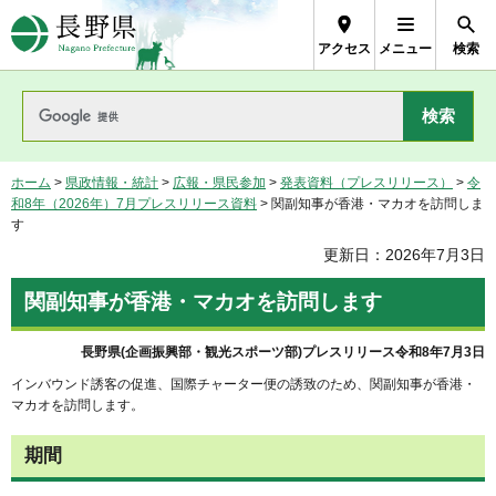
長野県Nagano Prefecture
アクセス
メニュー
検索
ホーム
>
県政情報・統計
>
広報・県民参加
>
発表資料（プレスリリース）
>
令
和8年（2026年）7月プレスリリース資料
> 関副知事が香港・マカオを訪問しま
す
更新日：2026年7月3日
関副知事が香港・マカオを訪問します
長野県(企画振興部・観光スポーツ部)プレスリリース令和8年7月3日
インバウンド誘客の促進、国際チャーター便の誘致のため、関副知事が香港・
マカオを訪問します。
期間