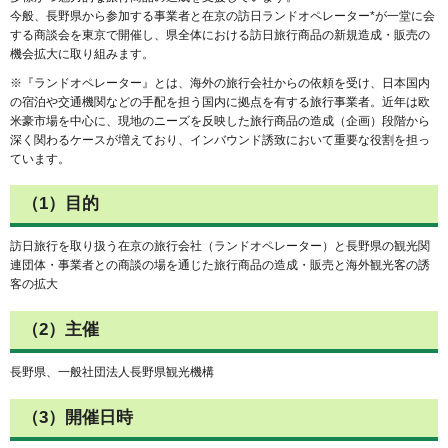
今般、長野県から参加する事業者と在京の訪日ランドオペレーター*が一堂に会
する商談会を東京で開催し、県全体における訪日旅行商品の新規造成・販売の
機会拡大に取り組みます。
※『ランドオペレーター』とは、海外の旅行会社からの依頼を受け、日本国内
の宿泊や交通機関などの手配を担う国内に拠点を有する旅行事業者。近年は欧
米豪市場を中心に、現地のニーズを反映した旅行商品の造成（企画）段階から
深く関わるケースが増えており、インバウンド誘致において重要な役割を担っ
ています。
（1）目的
訪日旅行を取り扱う在京の旅行会社（ランドオペレーター）と長野県の観光関
連団体・事業者との商談の場を通じた旅行商品の造成・販売と海外観光客の誘
客の拡大
（2）主催
長野県、一般社団法人長野県観光機構
（3）開催日時