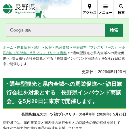
長野県Nagano Prefecture
アクセス
メニュー
検索
ホーム
>
県政情報・統計
>
広報・県民参加
>
発表資料（プレスリリース）
>
令
和8年（2026年）5月プレスリリース資料
> ~通年型観光と県内全域への周遊促
進へ~訪日旅行会社を対象とする「長野県インバウンド商談会」を5月29日に東
京で開催します。
更新日：2026年5月26日
~通年型観光と県内全域への周遊促進へ~訪日旅
行会社を対象とする「長野県インバウンド商談
会」を5月29日に東京で開催します。
長野県(観光スポーツ部)プレスリリース令和8年（2026年）5月26日
長野県では、県内事業者と国内外の旅行会社との商談会の場の提供を通じて、
多様かつ魅力的な旅行商品の造成を支援しています。