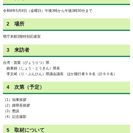
令和8年5月8日（金曜日）午後3時から午後3時30分まで
2 場所
県庁本館3階特別応接室
3 来訪者
台湾・苗栗（びょうりつ）県
鎮東錦（しょう・とうきん）県長
李文斌（り・ぶんひん）県議会議長 ほか随行者５８名（計６０名）
4 次第（予定）
（1）知事挨拶
（2）鍾県長挨拶
（3）懇談
（4）記念撮影
5 取材について