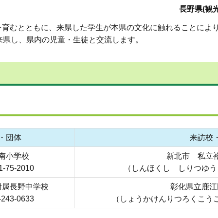
長野県(観光
を育むとともに、来県した学生が本県の文化に触れることによ
来県し、県内の児童・生徒と交流します。
・団体
来訪校
南小学校
新北市 私立
75-2010
（しんほくし しりつゆう
附属長野中学校
彰化県立鹿江
43-0633
（しょうかけんりつろくこう