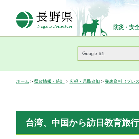
長野県Nagano Prefecture
防災・安
ホーム
>
県政情報・統計
>
広報・県民参加
>
発表資料（プレ
台湾、中国から訪日教育旅行