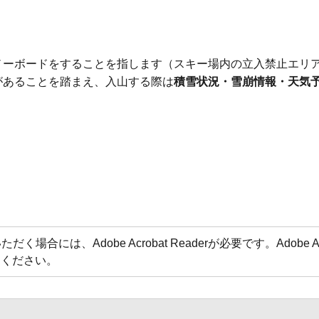
ノーボードをすることを指します（スキー場内の⽴⼊禁⽌エリ
があることを踏まえ、⼊山する際は
積雪状況・雪崩情報・天気
場合には、Adobe Acrobat Readerが必要です。Adobe 
てください。