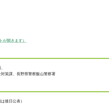
サイトが開きます）
局、
全対策課、長野県警察飯山警察署
細は後日公表）