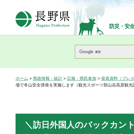
長野県Nagano Prefecture
防災・安
ホーム
>
県政情報・統計
>
広報・県民参加
>
発表資料（プレ
場で冬山安全啓発を実施します（観光スポーツ部山岳高原観光
＼訪日外国人のバックカン