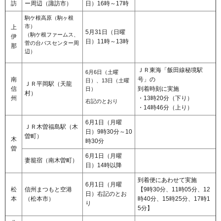
訪
ー周辺（諏訪市）
日）16時～17時
駒ケ根高原（駒ヶ根
市）
上
5月31日（日曜
（駒ケ根ファームス、
伊
日）11時～13時
菅の台バスセンター周
那
辺）
ＪＲ東海「飯田線秘境駅
6月6日（土曜
南
号」の
日）、13日（土曜
ＪＲ平岡駅（天龍
信
到着時刻に実施
日）
村）
州
・13時20分（下り）
右記のとおり
・14時46分（上り）
6月1日（月曜
ＪＲ木曽福島駅（木
日）9時30分～10
曽町）
木
時30分
曽
6月1日（月曜
妻籠宿（南木曽町）
日）14時以降
到着便にあわせて実施
6月1日（月曜
松
信州まつもと空港
【9時30分、11時05分、12
日）右記のとお
本
（松本市）
時40分、15時25分、17時1
り
5分】