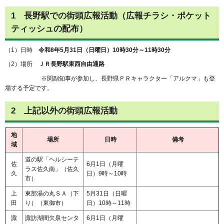
1
長野駅での街頭広報活動（広報チラシ・ポケット
ティッシュの配布）
（1）日時
令和8年5月31日（日曜日）10時30分～11時30分
（2）場所
ＪＲ長野駅東西自由通路
※関副知事が参加し、長野県ＰＲキャラクター「アルクマ」も登
場する予定です。
2
上記以外の街頭広報活動
地
場所
日時
備考
域
道の駅「ヘルシーテ
佐
6月1日（月曜
ラス佐久南」（佐久
久
日）9時～10時
市）
上
東部湯の丸ＳＡ（下
5月31日（日曜
田
り）（東御市）
日）10時～11時
諏
諏訪湖間欠泉センタ
6月1日（月曜