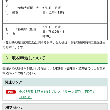
北
ア
ＪＲ信濃大町駅（大
6月1日（月曜
ル
町市）
日）11時～12時
プ
ス
6月1日（月曜
北
ＪＲ飯山駅（飯山
日）7時30分～8
信
市）
時30分
※各地域の街頭広報活動に関するお問い合わせは、各地域振興局商工観光課ま
でお願いします。
3
取材申込について
長野駅での取材を希望される場合は、
5月29日（金曜日）12時まで
に山岳高原
観光課へご連絡ください。
関連リンク
令和8年5月27日付けプレスリリース資料（PDF：
511KB）
お問い合わせ