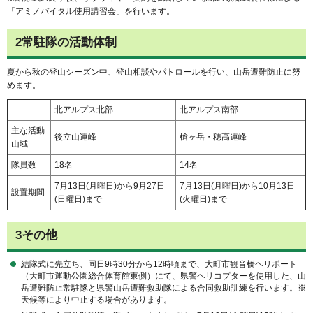
「アミノバイタル使用講習会」を行います。
2常駐隊の活動体制
夏から秋の登山シーズン中、登山相談やパトロールを行い、山岳遭難防止に努
めます。
北アルプス北部
北アルプス南部
主な活動
後立山連峰
槍ヶ岳・穂高連峰
山域
隊員数
18名
14名
7月13日(月曜日)から9月27日
7月13日(月曜日)から10月13日
設置期間
(日曜日)まで
(火曜日)まで
3その他
結隊式に先立ち、同日9時30分から12時頃まで、大町市観音橋ヘリポート
（大町市運動公園総合体育館東側）にて、県警ヘリコプターを使用した、山
岳遭難防止常駐隊と県警山岳遭難救助隊による合同救助訓練を行います。※
天候等により中止する場合があります。