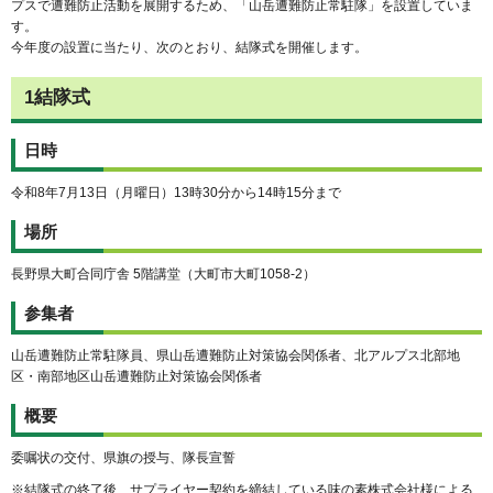
プスで遭難防止活動を展開するため、「山岳遭難防止常駐隊」を設置していま
す。
今年度の設置に当たり、次のとおり、結隊式を開催します。
1結隊式
日時
令和8年7月13日（月曜日）13時30分から14時15分まで
場所
長野県大町合同庁舎 5階講堂（大町市大町1058-2）
参集者
山岳遭難防止常駐隊員、県山岳遭難防止対策協会関係者、北アルプス北部地
区・南部地区山岳遭難防止対策協会関係者
概要
委嘱状の交付、県旗の授与、隊長宣誓
※結隊式の終了後、サプライヤー契約を締結している味の素株式会社様による