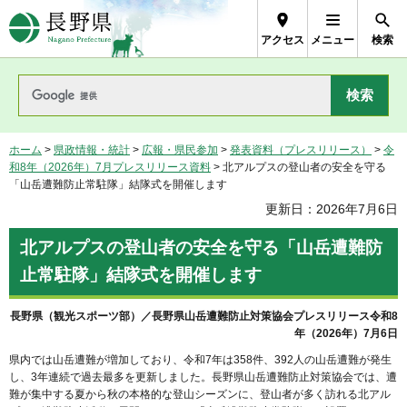
長野県Nagano Prefecture
アクセス
メニュー
検索
ホーム
>
県政情報・統計
>
広報・県民参加
>
発表資料（プレスリリース）
>
令
和8年（2026年）7月プレスリリース資料
> 北アルプスの登山者の安全を守る
「山岳遭難防止常駐隊」結隊式を開催します
更新日：2026年7月6日
北アルプスの登山者の安全を守る「山岳遭難防
止常駐隊」結隊式を開催します
長野県（観光スポーツ部）／長野県山岳遭難防止対策協会プレスリリース令和8
年（2026年）7月6日
県内では山岳遭難が増加しており、令和7年は358件、392人の山岳遭難が発生
し、3年連続で過去最多を更新しました。長野県山岳遭難防止対策協会では、遭
難が集中する夏から秋の本格的な登山シーズンに、登山者が多く訪れる北アル