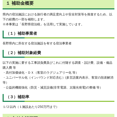
１ 補助金概要
県内の宿泊施設における旅行者の満足度向上や安全対策等を推進するため、以
下の経費の一部を補助します。
※本事業は「長野県宿泊税」を活用して実施しています。
（１）補助事業者
長野県内に所在する宿泊施設を有する宿泊事業者
（２）補助対象経費
以下の実施に要する工事請負費及びこれに付随する調査・設計費、設備・備品
購入費 等
・高付加価値化・ＤＸ（客室のラグジュアリー化 等）
・ユニバーサル化（インバウンド対応含む）(多言語案内表示、客室の段差解消
等）
・公益的機能強化（防災・減災設備(非常電源、太陽光発電)の整備 等）
（３）補助率
１/２以内（１施設あたり250万円まで）