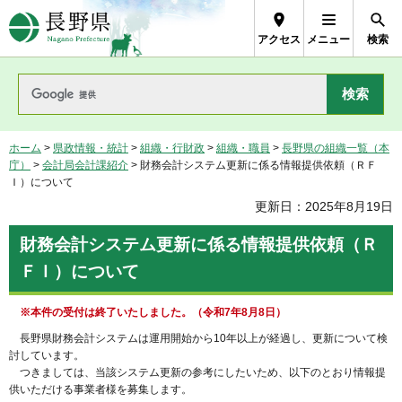
長野県Nagano Prefecture
アクセス
メニュー
検索
ホーム
>
県政情報・統計
>
組織・行財政
>
組織・職員
>
長野県の組織一覧（本
庁）
>
会計局会計課紹介
> 財務会計システム更新に係る情報提供依頼（ＲＦ
Ｉ）について
更新日：2025年8月19日
財務会計システム更新に係る情報提供依頼（Ｒ
ＦＩ）について
※本件の受付は終了いたしました。（令和7年8月8日）
長野県財務会計システムは運用開始から10年以上が経過し、更新について検
討しています。
つきましては、当該システム更新の参考にしたいため、以下のとおり情報提
供いただける事業者様を募集します。