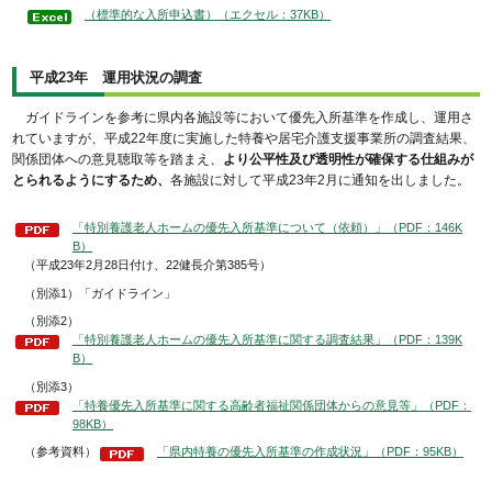
（標準的な入所申込書）（エクセル：37KB）
平成23年 運用状況の調査
ガイドラインを参考に県内各施設等において優先入所基準を作成し、運用さ
れていますが、平成22年度に実施した特養や居宅介護支援事業所の調査結果、
関係団体への意見聴取等を踏まえ、
より公平性及び透明性が確保する仕組みが
とられるようにするため、
各施設に対して平成23年2月に通知を出しました。
「特別養護老人ホームの優先入所基準について（依頼）」（PDF：146K
B）
（平成23年2月28日付け、22健長介第385号）
（別添1）「ガイドライン」
（別添2）
「特別養護老人ホームの優先入所基準に関する調査結果」（PDF：139K
B）
（別添3）
「特養優先入所基準に関する高齢者福祉関係団体からの意見等」（PDF：
98KB）
（参考資料）
「県内特養の優先入所基準の作成状況」（PDF：95KB）