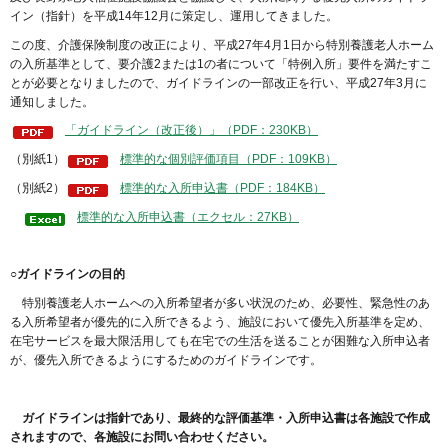
イン（指針）を平成14年12月に策定し、運用してきました。
この度、介護保険制度の改正により、平成27年4月1日から特別養護老人ホーム
の入所基準として、要介護2または1の者について「特例入所」要件を満たすこ
とが必要となりましたので、ガイドラインの一部改正を行い、平成27年3月に
通知しました。
「ガイドライン（改正後）」（PDF：230KB）
（別紙1）
標準的な個別評価項目（PDF：109KB）
（別紙2）
標準的な入所申込書（PDF：184KB）
標準的な入所申込書（エクセル：27KB）
○ガイドラインの目的
特別養護老人ホームへの入所希望者が多い状況のため、必要性、緊急性のあ
る入所希望者が優先的に入所できるよう、施設において優先入所基準を定め、
在宅サービスを最大限活用しても在宅での生活を送ることが困難な入所申込者
が、優先入所できるようにするためのガイドラインです。
ガイドラインは指針であり、最終的な評価基準・入所申込書は各施設で作成
されますので、各施設に
お問い合わせください。