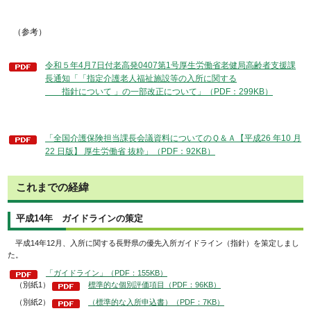
（参考）
令和５年4月7日付老高発0407第1号厚生労働省老健局高齢者支援課
長通知「「指定介護老人福祉施設等の入所に関する
指針について 」の一部改正について」（PDF：299KB）
「全国介護保険担当課長会議資料についてのＱ＆Ａ【平成26 年10 月
22 日版】 厚生労働省 抜粋」（PDF：92KB）
これまでの経緯
平成14年 ガイドラインの策定
平成14年12月、入所に関する長野県の優先入所ガイドライン（指針）を策定しまし
た。
「ガイドライン」（PDF：155KB）
（別紙1）
標準的な個別評価項目（PDF：96KB）
（別紙2）
（標準的な入所申込書）（PDF：7KB）