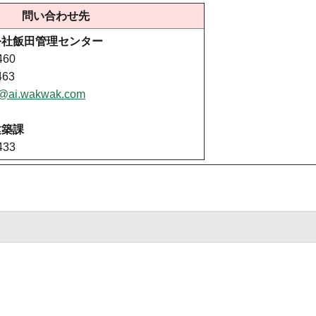
問い合わせ先
公社飯田管理センター
460
463
da@ai.wakwak.com
建築課
433