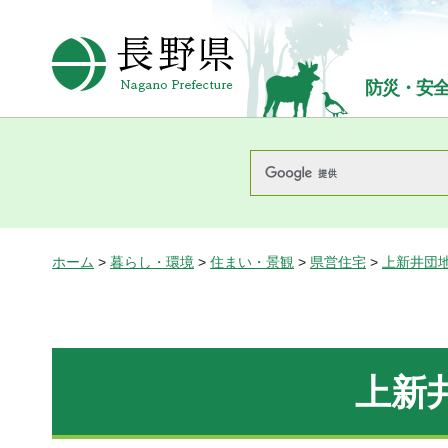
長野県Nagano Prefecture
防災・安
ホーム
>
暮らし・環境
>
住まい・景観
>
県営住宅
>
上新井団
上新井