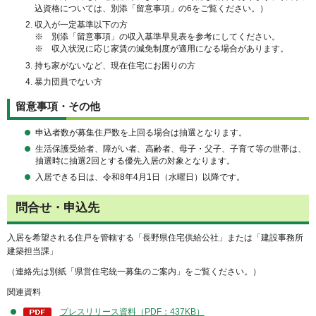
込資格については、別添「留意事項」の6をご覧ください。）
収入が一定基準以下の方
※ 別添「留意事項」の収入基準早見表を参考にしてください。
※ 収入状況に応じ家賃の減免制度が適用になる場合があります。
持ち家がないなど、現在住宅にお困りの方
暴力団員でない方
留意事項・その他
申込者数が募集住戸数を上回る場合は抽選となります。
生活保護受給者、障がい者、高齢者、母子・父子、子育て等の世帯は、
抽選時に抽選2回とする優先入居の対象となります。
入居できる日は、令和8年4月1日（水曜日）以降です。
問合せ・申込先
入居を希望される住戸を管轄する「長野県住宅供給公社」または「建設事務所
建築担当課」
（連絡先は別紙「県営住宅統一募集のご案内」をご覧ください。）
関連資料
プレスリリース資料（PDF：437KB）