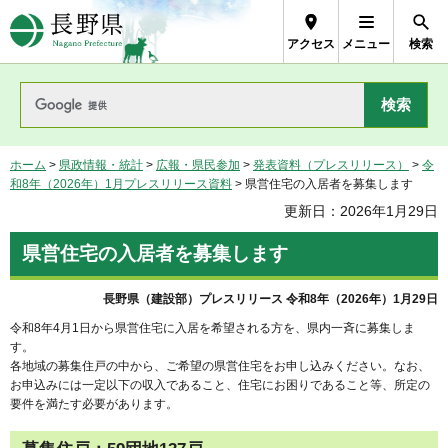
長野県Nagano Prefecture
アクセス
メニュー
検索
ホーム
>
県政情報・統計
>
広報・県民参加
>
発表資料（プレスリリース）
>
令
和8年（2026年）1月プレスリリース資料
> 県営住宅の入居者を募集します
更新日：2026年1月29日
県営住宅の入居者を募集します
長野県（建設部）プレスリリース 令和8年（2026年）1月29日
令和8年4月1日から県営住宅に入居を希望される方を、県内一斉に募集しま
す。
各地域の募集住戸の中から、ご希望の県営住宅をお申し込みください。なお、
お申込みには一定以下の収入であること、住宅にお困りであること等、所定の
要件を満たす必要があります。