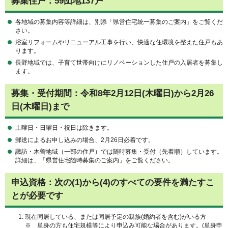
募集住戸：59団地137戸
各地域の募集内容等詳細は、別添「県営住宅統一募集のご案内」をご覧くだ
さい。
浴室リフォームやリニューアル工事を行い、快適な住環境を整えた住戸もあ
ります。
長野地域では、子育て世帯向けにリノベーションした住戸の入居者を募集し
ます。
募集・受付期間：令和8年2月12日(木曜日)から2月26
日(木曜日)まで
土曜日・日曜日・祝日は除きます。
郵送によるお申し込みの場合、2月26日必着です。
諏訪・木曽地域（一部の住戸）では随時募集・受付（先着順）しています。
詳細は、「県営住宅随時募集のご案内」をご覧ください。
申込資格：次の(1)から(4)のすべての要件を満たすこ
とが必要です
現在同居している、または同居予定の親族(婚約者を含む)がいる方
※ 単身の方も住宅規模等により申込み可能な場合があります。(単身申