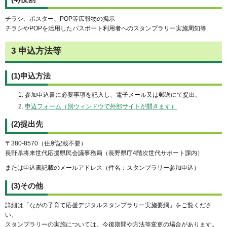
チラシ、ポスター、POP等広報物の掲示
チラシやPOPを活用したパスポート利用者へのスタンプラリー実施周知等
3 申込方法等
(1)申込方法
参加申込書に必要事項を記入し、電子メール又は郵送にて提出。
申込フォーム（別ウィンドウで外部サイトが開きます）
(2)提出先
〒380-8570（住所記載不要）
長野県将来世代応援県民会議事務局（長野県庁4階次世代サポート課内）
または申込書記載のメールアドレス（件名：スタンプラリー参加申込）
(3)その他
詳細は「ながの子育て応援デジタルスタンプラリー実施要綱」をご覧くださ
い。
スタンプラリーの実施については、今後期間や方法等変更の場合があります。