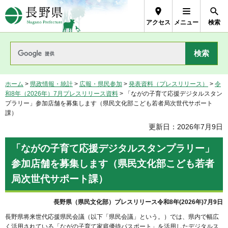
長野県Nagano Prefecture
アクセス
メニュー
検索
ホーム
>
県政情報・統計
>
広報・県民参加
>
発表資料（プレスリリース）
>
令
和8年（2026年）7月プレスリリース資料
> 「ながの子育て応援デジタルスタン
プラリー」参加店舗を募集します（県民文化部こども若者局次世代サポート
課）
更新日：2026年7月9日
「ながの子育て応援デジタルスタンプラリー」
参加店舗を募集します（県民文化部こども若者
局次世代サポート課）
長野県（県民文化部）プレスリリース令和8年(2026年)7月9日
長野県将来世代応援県民会議（以下「県民会議」という。）では、県内で幅広
く活用されている「ながの子育て家庭優待パスポート」を活用したデジタルス