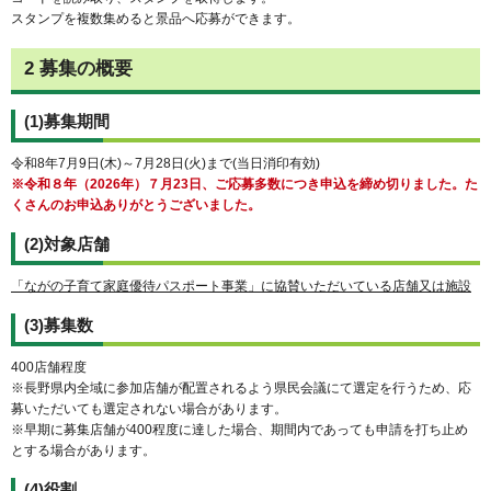
スタンプを複数集めると景品へ応募ができます。
2 募集の概要
(1)募集期間
令和8年7月9日(木)～7月28日(火)まで(当日消印有効)
※令和８年（2026年）７月23日、ご応募多数につき申込を締め切りました。た
くさんのお申込ありがとうございました。
(2)対象店舗
「ながの子育て家庭優待パスポート事業」に協賛いただいている店舗又は施設
(3)募集数
400店舗程度
※長野県内全域に参加店舗が配置されるよう県民会議にて選定を行うため、応
募いただいても選定されない場合があります。
※早期に募集店舗が400程度に達した場合、期間内であっても申請を打ち止め
とする場合があります。
(4)役割