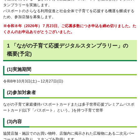
タンプラリーを実施します。
パスポートのさらなる利用促進と社会全体で子育てを応援する機運を醸成する
ため、参加店舗を募集します。
※令和８年（2026年）７月23日、ご応募多数につき申込を締め切りました。た
くさんのお申込ありがとうございました。
1 「ながの子育て応援デジタルスタンプラリー」の
概要(予定)
(1)実施期間
令和8年10月3日(土)～12月27日(日)
(2)参加対象者
ながの子育て家庭優待パスポートカードまたは多子世帯応援プレミアムパスポ
ートカード(以下「パスポート」という。)を持つ子育て世帯
(3)内容
協賛店舗・施設でのお買い物時、店舗内に掲示された広報物にある二次元バー
コードを読み取り、スタンプを取得します。