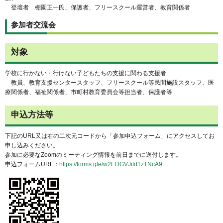
登壇者 棚園正一氏、保護者、フリースクール運営者、教育関係者
参加者交流会
対象
学校に行かない・行けない子どもたちの支援に関わる支援者
教員、教育支援センタースタッフ、フリースクール等民間施設スタッフ、医
療関係者、福祉関係者、市町村教育委員会等担当者、保護者等
申込方法等
下記のURL又は右の二次元コードから「参加申込フォーム」にアクセスしてお
申し込みください。
参加に必要なZoomのミーティング情報を前日までに送付します。
申込フォームURL：
https://forms.gle/w2EDGVJifd1zTNcA9