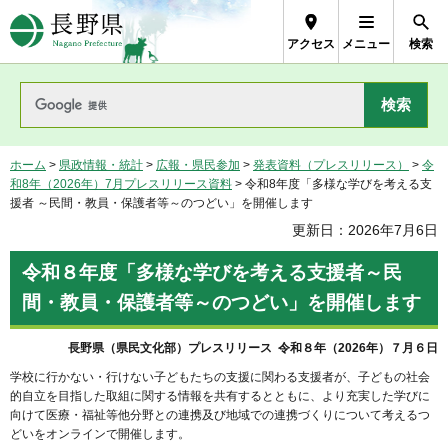
長野県Nagano Prefecture
アクセス
メニュー
検索
ホーム
>
県政情報・統計
>
広報・県民参加
>
発表資料（プレスリリース）
>
令
和8年（2026年）7月プレスリリース資料
> 令和8年度「多様な学びを考える支
援者 ～民間・教員・保護者等～のつどい」を開催します
更新日：2026年7月6日
令和８年度「多様な学びを考える支援者～民
間・教員・保護者等～のつどい」を開催します
長野県（県民文化部）プレスリリース 令和８年（2026年）７月６日
学校に行かない・行けない子どもたちの支援に関わる支援者が、子どもの社会
的自立を目指した取組に関する情報を共有するとともに、より充実した学びに
向けて医療・福祉等他分野との連携及び地域での連携づくりについて考えるつ
どいをオンラインで開催します。