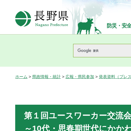
長野県Nagano Prefecture
防災・安
ホーム
>
県政情報・統計
>
広報・県民参加
>
発表資料（プレ
第１回ユー
～10代・思春期世代にかか