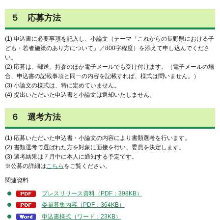
５ 応募方法
(1) 申込書に必要事項を記入し、小論文（テーマ「これからの長野県における子
ども・若者施策のあり方について」／800字程度）を添えて申し込んでくださ
い。
(2) 応募は、郵送、持参のほか電子メールでも受け付けます。（電子メールの場
合、申込書の記載事項と同一の内容を記載すれば、様式は問いません。）
(3) 小論文の様式は、特に定めていません。
(4) 提出いただいた申込書と小論文は返却いたしません。
６ 選考方法
(1) 応募いただいた申込書・小論文の内容により書類選考を行います。
(2) 書類選考で選ばれた方を対象に面接を行い、委員を決定します。
(3) 選考結果は７月中に本人に通知する予定です。
※公募の詳細は
こちら
をご覧ください。
関連資料
プレスリリース資料（PDF：398KB）
委員募集内容（PDF：364KB）
申込書様式（ワード：23KB）