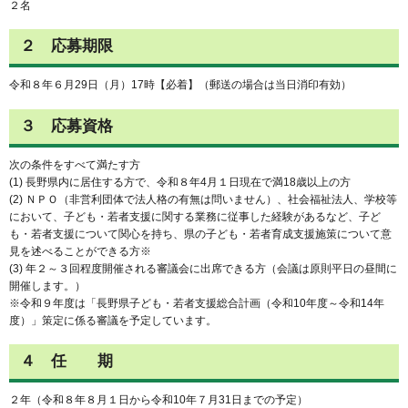
２名
２ 応募期限
令和８年６月29日（月）17時【必着】（郵送の場合は当日消印有効）
３ 応募資格
次の条件をすべて満たす方
(1) 長野県内に居住する方で、令和８年4月１日現在で満18歳以上の方
(2) ＮＰＯ（非営利団体で法人格の有無は問いません）、社会福祉法人、学校等
において、子ども・若者支援に関する業務に従事した経験があるなど、子ど
も・若者支援について関心を持ち、県の子ども・若者育成支援施策について意
見を述べることができる方※
(3) 年２～３回程度開催される審議会に出席できる方（会議は原則平日の昼間に
開催します。）
※令和９年度は「長野県子ども・若者支援総合計画（令和10年度～令和14年
度）」策定に係る審議を予定しています。
４ 任 期
２年（令和８年８月１日から令和10年７月31日までの予定）