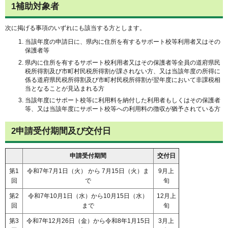
1補助対象者
次に掲げる事項のいずれにも該当する方とします。
当該年度の申請日に、県内に住所を有するサポート校等利用者又はその
保護者等
県内に住所を有するサポート校利用者又はその保護者等全員の道府県民
税所得割及び市町村民税所得割が課されない方、又は当該年度の所得に
係る道府県民税所得割及び市町村民税所得割が翌年度において非課税相
当となることが見込まれる方
当該年度にサポート校等に利用料を納付した利用者もしくはその保護者
等、又は当該年度にサポート校等への利用料の徴収が猶予されている方
2申請受付期間及び交付日
申請受付期間
交付日
第1
令和7年7月1日（火） から 7月15日（火）ま
9月上
回
で
旬
第2
令和7年10月1日（水）から10月15日（水）
12月上
回
まで
旬
第3
令和7年12月26日（金）から令和8年1月15日
3月上