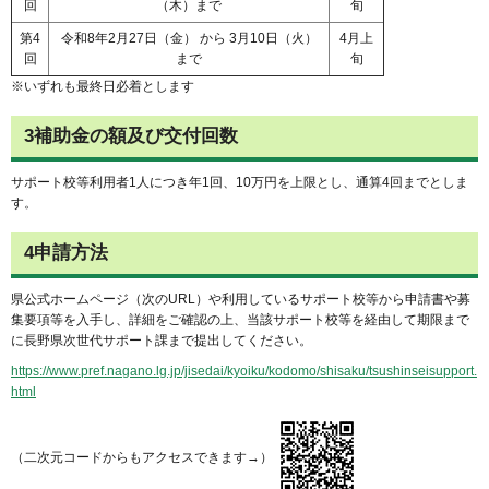
回
（木）まで
旬
第4
令和8年2月27日（金） から 3月10日（火）
4月上
回
まで
旬
※いずれも最終日必着とします
3補助金の額及び交付回数
サポート校等利用者1人につき年1回、10万円を上限とし、通算4回までとしま
す。
4申請方法
県公式ホームページ（次のURL）や利用しているサポート校等から申請書や募
集要項等を入手し、詳細をご確認の上、当該サポート校等を経由して期限まで
に長野県次世代サポート課まで提出してください。
https://www.pref.nagano.lg.jp/jisedai/kyoiku/kodomo/shisaku/tsushinseisupport.
html
（二次元コードからもアクセスできます→）