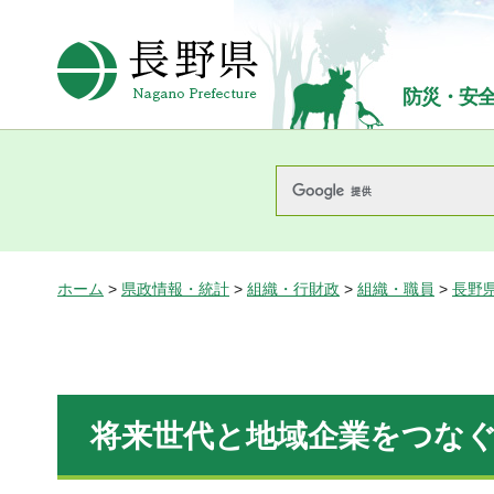
長野県Nagano Prefecture
防災・安
ホーム
>
県政情報・統計
>
組織・行財政
>
組織・職員
>
長野
将来世代と地域企業をつな