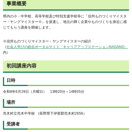
事業概要
県内の小・中学校、高等学校及び特別支援学校等に「信州ものづくりマイスタ
ー・ヤングマイスター※」を派遣し、地元の輝く企業やものづくりを身近に感
じてもらう講座を開催します。
※信州ものづくりマイスター・ヤングマイスターの紹介
（
社会人学びの総合ポータルサイト「キャリアアップステーションNAGANO」
内）
初回講座内容
日時
令和8年6月29日（月曜日） 13時20分～14時55分
場所
売木村立売木中学校 (長野県下伊那郡売木村2656）
受講者