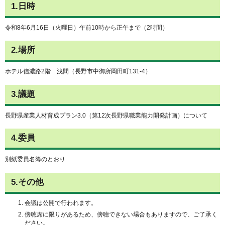
1.日時
令和8年6月16日（火曜日）午前10時から正午まで（2時間）
2.場所
ホテル信濃路2階 浅間（長野市中御所岡田町131-4）
3.議題
長野県産業人材育成プラン3.0（第12次長野県職業能力開発計画）について
4.委員
別紙委員名簿のとおり
5.その他
会議は公開で行われます。
傍聴席に限りがあるため、傍聴できない場合もありますので、ご了承く
ださい。