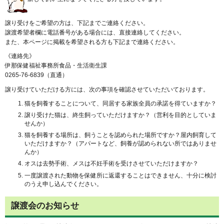
譲り受けをご希望の方は、下記までご連絡ください。
譲渡希望者欄に電話番号がある場合には、直接連絡してください。
また、本ページに掲載を希望される方も下記まで連絡ください。
《連絡先》
伊那保健福祉事務所食品・生活衛生課
0265-76-6839（直通）
譲り受けていただける方には、次の事項を確認させていただいております。
猫を飼養することについて、同居する家族全員の承諾を得ていますか？
譲り受けた猫は、終生飼っていただけますか？（営利を目的としていま
せんか）
猫を飼養する場所は、飼うことを認められた場所ですか？屋内飼育して
いただけますか？（アパートなど、飼養が認められない所ではありませ
んか）
オスは去勢手術、メスは不妊手術を受けさせていただけますか？
一度譲渡された動物を保健所に返還することはできません、十分に検討
のうえ申し込んでください。
譲渡会のお知らせ