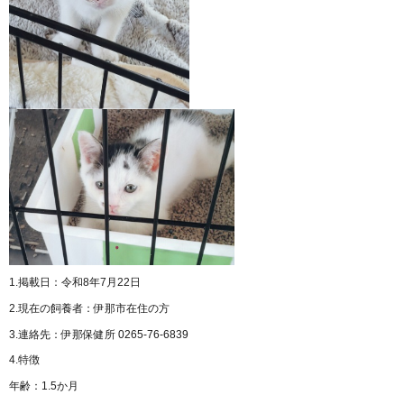
1.掲載日：令和8年7月22日
2.現在の飼養者：伊那市在住の方
3.連絡先：伊那保健所 0265-76-6839
4.特徴
年齢：1.5か月