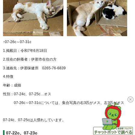
↑07-26c～07-31c
1.掲載日：令和7年6月18日
2.現在の飼養者：伊那市在住の方
3.連絡先：伊那保健所 0265-76-6839
4.特徴
年齢：成猫
性別：07-24c、07-25c…オス
07-26c～07-31cについては、集合写真の右3匹がメス、左3匹がオス
07-24c、07-25cは人慣れしています。
07-22c、07-23c