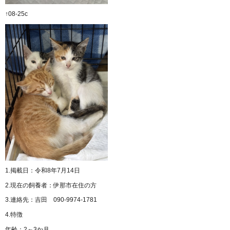
↑08-25c
1.掲載日：令和8年7月14日
2.現在の飼養者：伊那市在住の方
3.連絡先：吉田 090-9974-1781
4.特徴
年齢：2～3か月