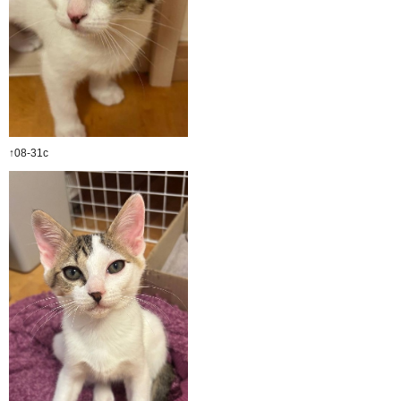
↑08-31c