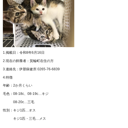
1.掲載日：令和8年6月16日
2.現在の飼養者：箕輪町在住の方
3.連絡先：伊那保健所 0265-76-6839
4.特徴
年齢：2か月くらい
毛色：08-18c、08-19c…キジ
08-20c…三毛
性別：キジ1匹…オス
キジ1匹・三毛…メス