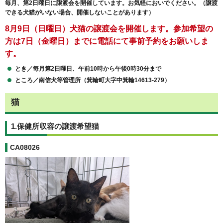
毎月、第2日曜日に譲渡会を開催しています。お気軽においでください。（譲渡
できる犬猫がいない場合、開催しないことがあります）
8月9日（
日曜日）犬猫の譲渡会を開催します。参加希望の
方は7
日（金曜日）までに電話にて事前予約をお願いしま
す。
とき／毎月第2
日曜日、午前10時から午後0時30分まで
ところ／南信犬等管理所（箕輪町大字中箕輪14613-279）
猫
1.保健所収容の譲渡希望猫
CA08026