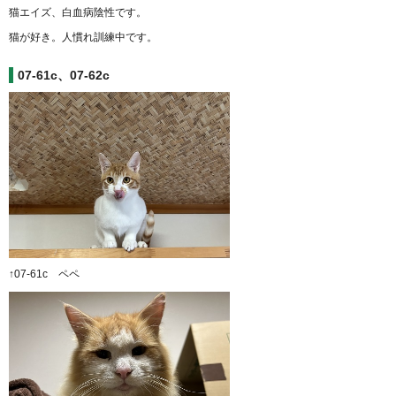
猫エイズ、白血病陰性です。
猫が好き。人慣れ訓練中です。
07-61c、07-62c
↑07-61c ペペ