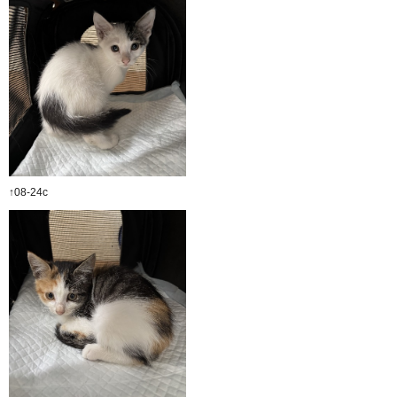
↑08-24c