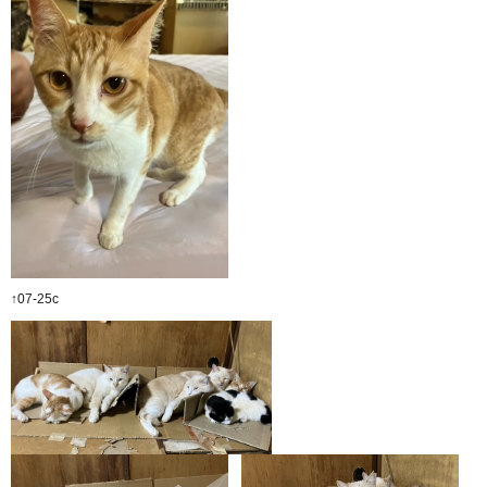
↑07-25c