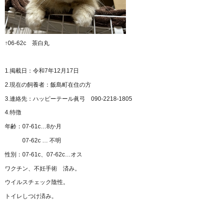
↑06-62c 茶白丸
1.掲載日：令和7年12月17日
2.現在の飼養者：飯島町在住の方
3.連絡先：ハッピーテール眞弓 090-2218-1805
4.特徴
年齢：07-61c…8か月
07-62c … 不明
性別：07-61c、07-62c…オス
ワクチン、不妊手術 済み。
ウイルスチェック陰性。
トイレしつけ済み。