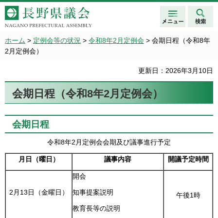
メニュ
検索
長野県議会 NAGANO
ー
PREFECTURAL ASSEMBLY
ホーム
>
定例会等の状況
>
令和8年2月定例会
> 会期日程（令和8年
2月定例会）
更新日：2026年3月10日
会期日程（令和8年2月定例会）
会期日程
令和8年2月定例会会期及び議事進行予定
月日（曜日）
議事内容
開議予定時間
開会
2月13日（金曜日）
知事提案説明
午後1時
教育長等の説明