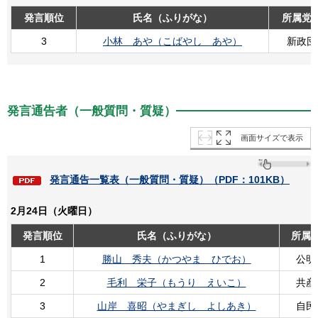
発言順位
氏名（ふりがな）
所属党
3
小林 あや（こばやし あや）
新政団
発言通告者（一般質問・質疑）
画面サイズで表示
発言通告一覧表（一般質問・質疑）（PDF：101KB）
2月24日（火曜日）
発言順位
氏名（ふりがな）
所属
1
勝山 秀夫（かつやま ひでお）
公明
2
毛利 栄子（もうり えいこ）
共産
3
山岸 喜昭（やまぎし よしあき）
自民