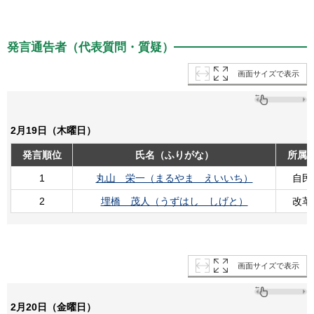
発言通告者（代表質問・質疑）
画面サイズで表示
2月19日（木曜日）
発言順位
氏名（ふりがな）
所属
1
丸山 栄一（まるやま えいいち）
自民
2
埋橋 茂人（うずはし しげと）
改革
画面サイズで表示
2月20日（金曜日）