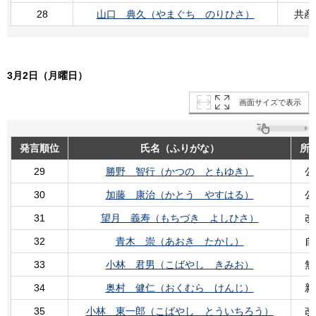
28
山口 典久（やまぐち のりひさ）
共産
3月2日（月曜日）
画面サイズで表示
発言順位
氏名（ふりがな）
所
29
勝野 智行（かつの ともゆき）
公
30
加藤 康治（かとう やすはる）
公
31
望月 義寿（もちづき よしひさ）
改
32
青木 崇（あおき たかし）
自
33
小林 君男（こばやし きみお）
無
34
奥村 健仁（おくむら けんじ）
新
35
小林 東一郎（こばやし とういちろう）
改