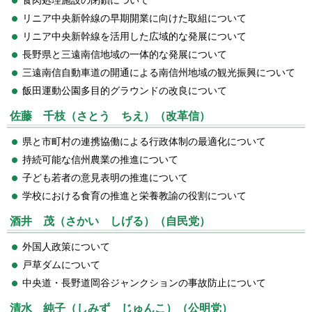
リニア中央新幹線の早期開業に向けた取組について
リニア中央新幹線を活用した広域的な発展について
長野県と三遠南信地域の一体的な発展について
三遠南信自動車道の開通による南信州地域の観光振興について
飯田運動公園多目的グラウンドの改良について
佐藤 千枝（さとう ちえ）（改革信）
県と市町村の連携協働による行政体制の最適化について
持続可能な信州農業の推進について
子ども若者の意見表明の推進について
学校における食育の推進と栄養教諭の役割について
酒井 茂（さかい しげる）（自民党）
外国人政策について
戸草ダムについて
中央道・長野道岡谷ジャンクションの事故防止について
清水 純子（しみず じゅんこ）（公明党）