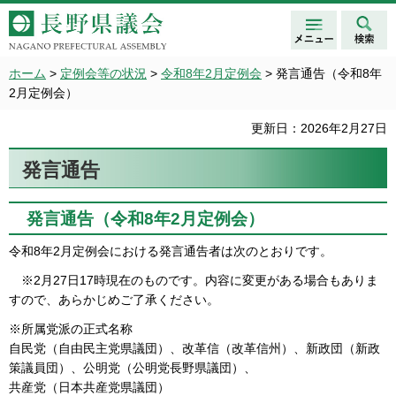
メニュ
検索
長野県議会 NAGANO
ー
PREFECTURAL ASSEMBLY
ホーム
>
定例会等の状況
>
令和8年2月定例会
> 発言通告（令和8年
2月定例会）
更新日：2026年2月27日
発言通告
発言通告（令和8年2月定例会）
令和8年2月定例会における発言通告者は次のとおりです。
※2月27日17時現在のものです。内容に変更がある場合もありま
すので、あらかじめご了承ください。
※所属党派の正式名称
自民党（自由民主党県議団）、改革信（改革信州）、新政団（新政
策議員団）、公明党（公明党長野県議団）、
共産党（日本共産党県議団）