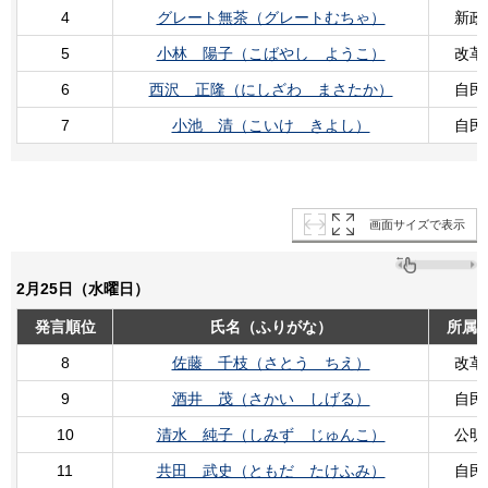
4
グレート無茶（グレートむちゃ）
新政
5
小林 陽子（こばやし ようこ）
改革
6
西沢 正隆（にしざわ まさたか）
自民
7
小池 清（こいけ きよし）
自民
画面サイズで表示
2月25日（水曜日）
発言順位
氏名（ふりがな）
所属
8
佐藤 千枝（さとう ちえ）
改革
9
酒井 茂（さかい しげる）
自民
10
清水 純子（しみず じゅんこ）
公明
11
共田 武史（ともだ たけふみ）
自民