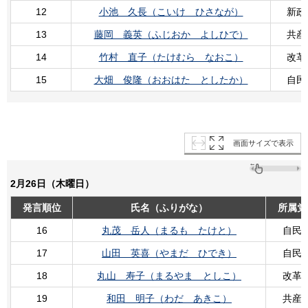
12
小池 久長（こいけ ひさなが）
新政
13
藤岡 義英（ふじおか よしひで）
共産
14
竹村 直子（たけむら なおこ）
改革
15
大畑 俊隆（おおはた としたか）
自民
画面サイズで表示
2月26日（木曜日）
発言順位
氏名（ふりがな）
所属党
16
丸茂 岳人（まるも たけと）
自民
17
山田 英喜（やまだ ひでき）
自民
18
丸山 寿子（まるやま としこ）
改革
19
和田 明子（わだ あきこ）
共産