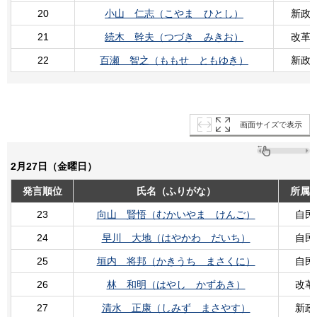
20
小山 仁志（こやま ひとし）
新政
21
続木 幹夫（つづき みきお）
改革
22
百瀬 智之（ももせ ともゆき）
新政
画面サイズで表示
2月27日（金曜日）
発言順位
氏名（ふりがな）
所属
23
向山 賢悟（むかいやま けんご）
自民
24
早川 大地（はやかわ だいち）
自民
25
垣内 将邦（かきうち まさくに）
自民
26
林 和明（はやし かずあき）
改革
27
清水 正康（しみず まさやす）
新政