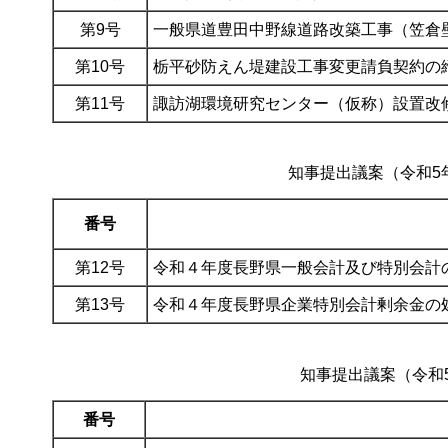
第9号
一般県道豊田中野線道路改築工事（笠倉
第10号
栃平砂防えん堤建設工事変更請負契約の
第11号
諏訪湖環境研究センター（仮称）設置改
知事提出議案（令和5年
番号
第12号
令和４年度長野県一般会計及び特別会計
第13号
令和４年度長野県企業特別会計剰余金の
知事提出議案（令和5
番号