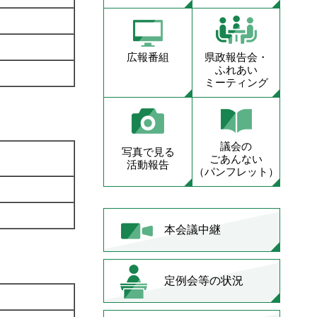
広報番組
県政報告会・
ふれあい
ミーティング
議会の
写真で見る
ごあんない
活動報告
（パンフレット）
本会議中継
定例会等の状況