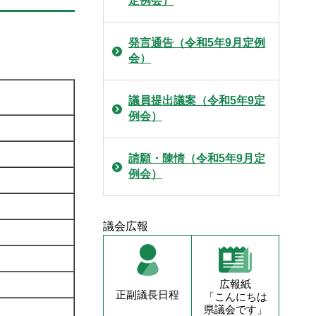
定例会）
発言通告（令和5年9月定例
会）
議員提出議案（令和5年9定
例会）
請願・陳情（令和5年9月定
例会）
議会広報
広報紙
正副議長日程
「こんにちは
県議会です」