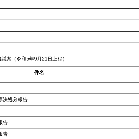
の選任について
議案（令和5年9月21日上程）
件名
専決処分報告
報告
報告