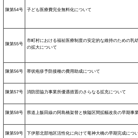
陳第54号
子ども医療費完全無料化について
市町村における福祉医療制度の安定的な維持のための乳
陳第55号
の拡大について
陳第56号
帯状疱疹予防接種の費用助成について
陳第57号
消防団協力事業所優遇措置のさらなる拡充について
陳第58号
県道上飯田線の阿島橋架替と狭隘区間拡幅改良の早期事
陳第59号
下伊那北部地区活性化に向けて竜神大橋の早期完成につ