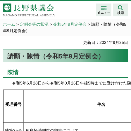
メニュ
検索
長野県議会 NAGANO
ー
PREFECTURAL ASSEMBLY
ホーム
>
定例会等の状況
>
令和5年9月定例会
> 請願・陳情（令和5
年9月定例会）
更新日：2024年9月25日
請願・陳情（令和5年9月定例会）
陳情
令和5年6月28日から令和5年9月26日午後5時までに受け付けた陳
受理番号
件名
陳第25号
免税軽油制度の継続について