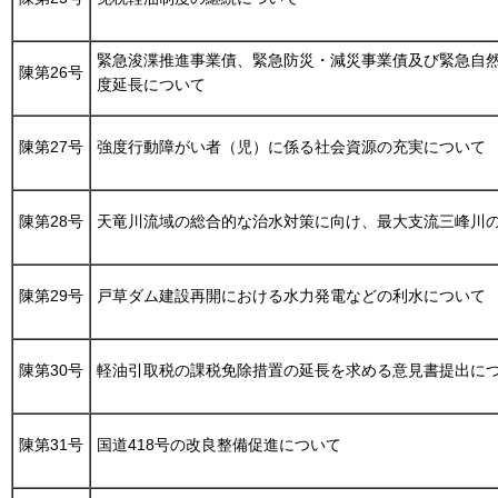
緊急浚渫推進事業債、緊急防災・減災事業債及び緊急自
陳第26号
度延長について
陳第27号
強度行動障がい者（児）に係る社会資源の充実について
陳第28号
天竜川流域の総合的な治水対策に向け、最大支流三峰川
陳第29号
戸草ダム建設再開における水力発電などの利水について
陳第30号
軽油引取税の課税免除措置の延長を求める意見書提出に
陳第31号
国道418号の改良整備促進について