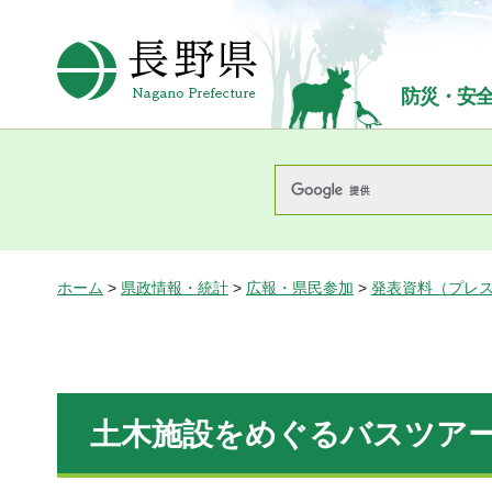
長野県Nagano Prefecture
防災・安
ホーム
>
県政情報・統計
>
広報・県民参加
>
発表資料（プレ
土木施設をめぐるバスツア