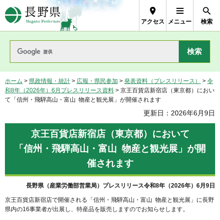
長野県Nagano Prefecture
アクセス
メニュー
検索
ホーム
>
県政情報・統計
>
広報・県民参加
>
発表資料（プレスリリース）
>
令
和8年（2026年）6月プレスリリース資料
> 京王百貨店新宿店（東京都）におい
て「信州・飛騨高山・富山 物産と観光展」が開催されます
更新日：2026年6月9日
京王百貨店新宿店（東京都）において
「信州・飛騨高山・富山 物産と観光展」が開
催されます
長野県（産業労働部営業局）プレスリリース令和8年（2026年）6月9日
京王百貨店新宿店で開催される「信州・飛騨高山・富山 物産と観光展」に長野
県内の16事業者が出展し、特産品を販売しますのでお知らせします。