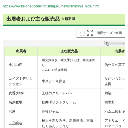
https://www.keionet.com/info/shinjuku/news/shinshu_hida.html
出展者および主な販売品
※順不同
画面サイズで表示
出展者
主な販売品
出展者
縄文おやき、縄文手打そば、縄文釜め
小川の庄
信州里の菓工
し
にんにく焼き味噌
コイズミデリカ
ながいもショ
牛ステーキ弁当
テッセン
吉岡
麦香房epi
王様のクリームパン
鶏福
高原牧場
軽井澤ソフトクリーム
榑木野
沢屋
各種ジャム
ハム工房セキ
極上玉造りみそ、新奈良漬、本漬
アトリエ・ド
三立醸造
たくあん、こうじ
ロマージュ