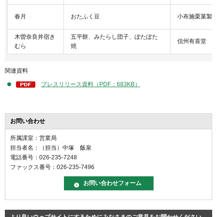
春月
おたふく豆
小布施栗菓製
木曽奈良井宿き
五平餅、みたらし団子、ぽたぽた
信州有喜堂
むら
焼
関連資料
プレスリリース資料（PDF：683KB）
お問い合わせ
所属課室：営業局
担当者名：（担当）中塚 飯泉
電話番号：026-235-7248
ファックス番号：026-235-7496