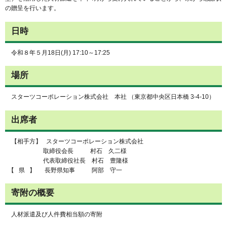
の贈呈を行います。
日時
令和８年５月18日(月) 17:10～17:25
場所
スターツコーポレーション株式会社 本社 （東京都中央区日本橋 3‐4‐10）
出席者
【相手方】 スターツコーポレーション株式会社
取締役会長 村石 久二様
代表取締役社長 村石 豊隆様
【 県 】 長野県知事 阿部 守一
寄附の概要
人材派遣及び人件費相当額の寄附