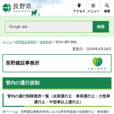
長野県Nagano Prefecture
アクセス
メニュー
検索
ホーム
>
長野建設事務所
>
道路情報
> 管内の通行規制
更新日：2026年4月18日
長野建設事務所
管内の通行規制
管内の通行制限箇所一覧（全面通行止・車両通行止・大型車
通行止・中型車以上通行止）
本ページは、長野建設事務所管内における県管理道路の全面通行止・車両通行